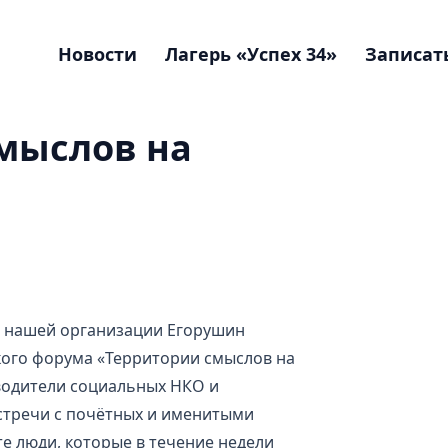
Новости
Лагерь «Успех 34»
Записать
мыслов на
в нашей организации Егорушин
кого форума «Территории смыслов на
водители социальных НКО и
встречи с почётных и именитыми
те люди, которые в течение недели